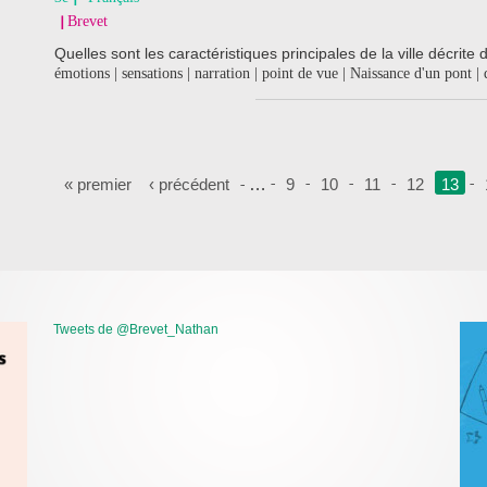
Brevet
Quelles sont les caractéristiques principales de la ville décrite 
émotions | sensations | narration | point de vue | Naissance d'un pont | 
Pages
« premier
‹ précédent
…
9
10
11
12
13
Tweets de @Brevet_Nathan