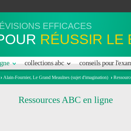
ÉVISIONS EFFICACES
POUR
RÉUSSIR LE
igne
collections abc
conseils pour l'ex
Alain-Fournier, Le Grand Meaulnes (sujet d'imagination)
Ressourc
Ressources ABC en ligne