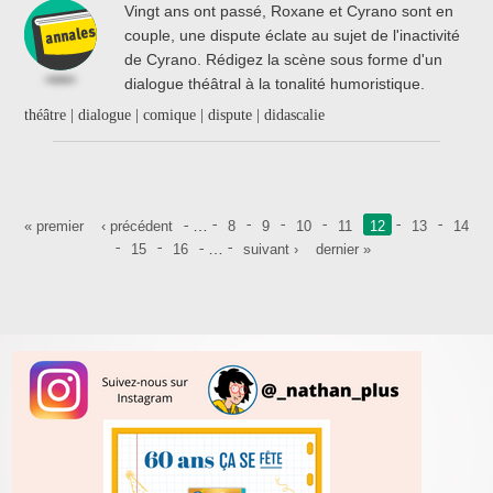
Vingt ans ont passé, Roxane et Cyrano sont en
couple, une dispute éclate au sujet de l'inactivité
de Cyrano. Rédigez la scène sous forme d'un
dialogue théâtral à la tonalité humoristique.
théâtre | dialogue | comique | dispute | didascalie
Pages
…
« premier
‹ précédent
8
9
10
11
12
13
14
…
15
16
suivant ›
dernier »