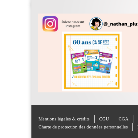
Mentions légales & crédits
CGU
CGA
Charte de protection des données personnelles