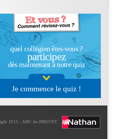
quel collégien êtes-vous ?
participez
dès maintenant à notre quiz
Je commence le quiz !
ight 2015 - ABC du BREVET