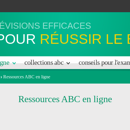
ÉVISIONS EFFICACES
POUR
RÉUSSIR LE
igne
collections abc
conseils pour l'ex
Ressources ABC en ligne
Ressources ABC en ligne