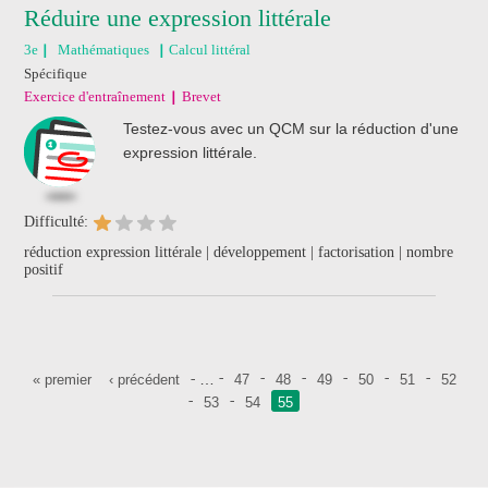
Réduire une expression littérale
3e
Mathématiques
Calcul littéral
Spécifique
Exercice d'entraînement
Brevet
Testez-vous avec un QCM sur la réduction d'une
expression littérale.
Difficulté:
réduction expression littérale | développement | factorisation | nombre
positif
Pages
…
« premier
‹ précédent
47
48
49
50
51
52
53
54
55