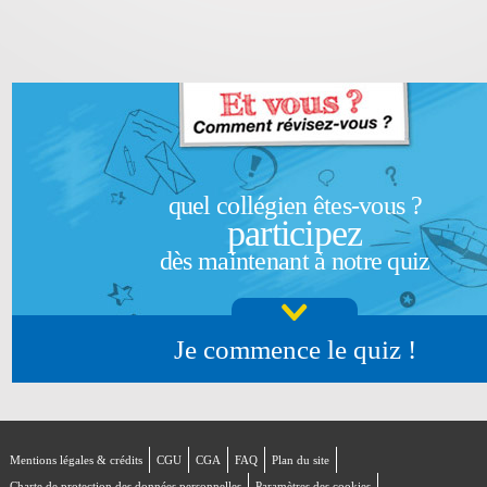
quel collégien êtes-vous ?
participez
dès maintenant à notre quiz
Je commence le quiz !
Mentions légales & crédits
CGU
CGA
FAQ
Plan du site
Charte de protection des données personnelles
Paramètres des cookies