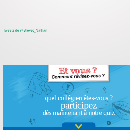
Tweets de @Brevet_Nathan
quel collégien êtes-vous ?
participez
dès maintenant à notre quiz