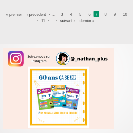
Pages
…
« premier
‹ précédent
3
4
5
6
7
8
9
10
…
11
suivant ›
dernier »