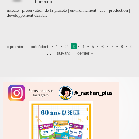
humains.
insecte | préservation de la planète | environnement | eau | production |
développement durable
Pages
« premier
‹ précédent
1
2
3
4
5
6
7
8
9
…
suivant ›
dernier »