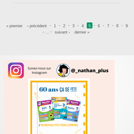
Pages
« premier
‹ précédent
1
2
3
4
5
6
7
8
9
…
suivant ›
dernier »