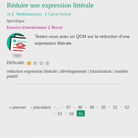
Réduire une expression littérale
3e
Mathématiques
Calcul littéral
Spécifique
Exercice d'entraînement
Brevet
Testez-vous avec un QCM sur la réduction d'une
expression littérale.
Difficulté:
réduction expression littérale | développement | factorisation | nombre
positif
Pages
…
« premier
‹ précédent
47
48
49
50
51
52
53
54
55