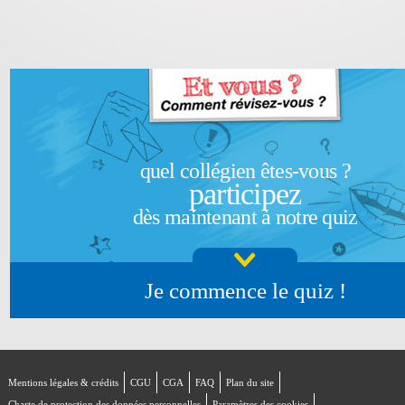
quel collégien êtes-vous ?
participez
dès maintenant à notre quiz
Je commence le quiz !
Mentions légales & crédits
CGU
CGA
FAQ
Plan du site
Charte de protection des données personnelles
Paramètres des cookies