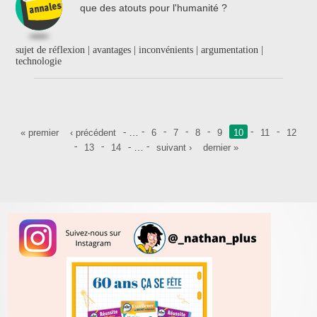
que des atouts pour l'humanité ?
sujet de réflexion | avantages | inconvénients | argumentation |
technologie
Pages
…
« premier
‹ précédent
6
7
8
9
10
11
12
…
13
14
suivant ›
dernier »