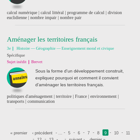
calcul numérique | calcul littéral | programme de calcul | division
euclidienne | nombre impair | nombre pair
Aménager les territoires français
3e
Histoire — Géographie — Enseignement moral et civique
Spécifique
Sujet inédit
Brevet
Sous la forme d'un développement construit,
expliquez pourquoi et comment il convient
d'aménager les territoires français.
politiques d'aménagement | territoire | France | environnement |
transports | communication
Pages
…
« premier
‹ précédent
5
6
7
8
9
10
11
…
12
13
suivant ›
dernier »