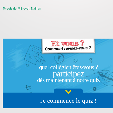
Tweets de @Brevet_Nathan
quel collégien êtes-vous ?
participez
dès maintenant à notre quiz
Je commence le quiz !