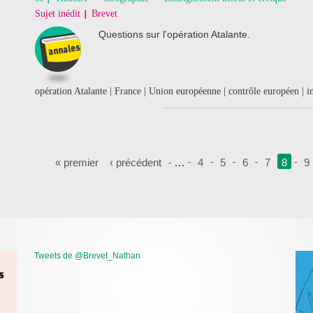
Sujet inédit
Brevet
Questions sur l'opération Atalante.
opération Atalante | France | Union européenne | contrôle européen | i
Pages
« premier
‹ précédent
…
4
5
6
7
8
9
Tweets de @Brevet_Nathan