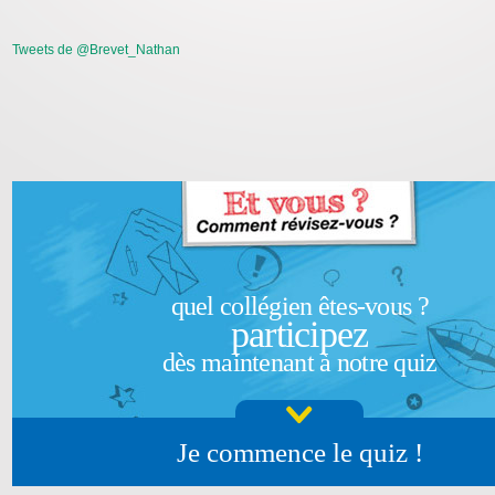
Tweets de @Brevet_Nathan
quel collégien êtes-vous ?
participez
dès maintenant à notre quiz
Je commence le quiz !