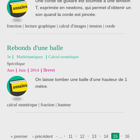
Une corde de guitare est soumise à une tension
T, exprimée en newtons, qui permet d'obtenir un
son quand la corde est pincée.
fonction | lecture graphique | calcul d'images | tension | corde
Rebonds d'une balle
3e
Mathématiques
Calcul numérique
Spécifique
Asie
Juin
2014
Brevet
On laisse tomber une balle d'une hauteur de 1
mètre.
calcul numérique | fraction | hauteur
Pages
…
« premier
‹ précédent
11
12
13
14
15
16