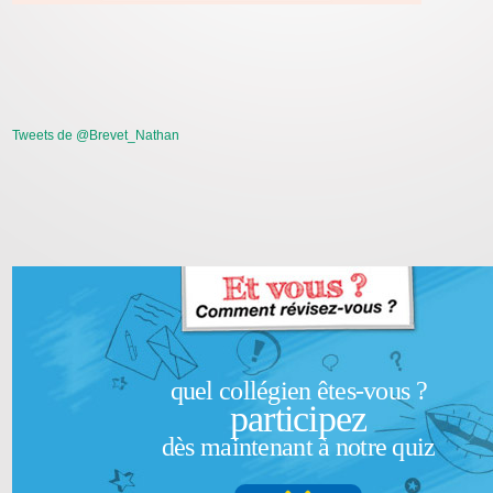
Tweets de @Brevet_Nathan
quel collégien êtes-vous ?
participez
dès maintenant à notre quiz