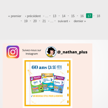
Pages
…
« premier
‹ précédent
13
14
15
16
17
18
…
19
20
21
suivant ›
dernier »