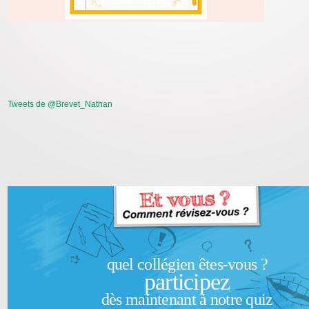
Tweets de @Brevet_Nathan
quel collégien êtes-vous ?
participez
dès maintenant à notre quiz