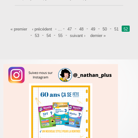
Pages
…
« premier
‹ précédent
47
48
49
50
51
52
53
54
55
suivant ›
dernier »