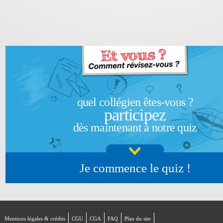
quel collégien êtes-vous ?
participez
dès maintenant à notre quiz
Je commence le quiz !
Mentions légales & crédits
CGU
CGA
FAQ
Plan du site