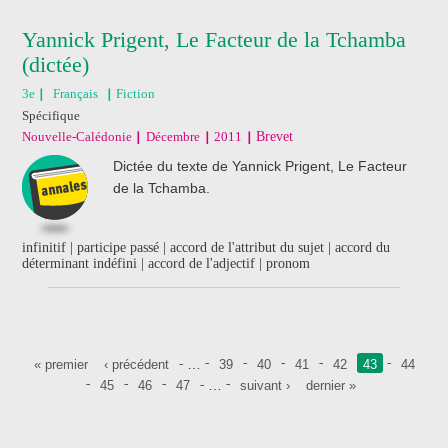
Yannick Prigent, Le Facteur de la Tchamba
(dictée)
3e
Français
Fiction
Spécifique
Nouvelle-Calédonie
Décembre
2011
Brevet
Dictée du texte de Yannick Prigent, Le Facteur
de la Tchamba.
infinitif | participe passé | accord de l'attribut du sujet | accord du
déterminant indéfini | accord de l'adjectif | pronom
Pages
…
« premier
‹ précédent
39
40
41
42
43
44
…
45
46
47
suivant ›
dernier »