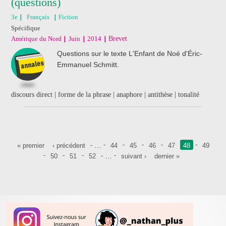
(questions)
3e
Français
Fiction
Spécifique
Amérique du Nord
Juin
2014
Brevet
Questions sur le texte L'Enfant de Noé d'Éric-
Emmanuel Schmitt.
discours direct | forme de la phrase | anaphore | antithèse | tonalité
Pages
…
« premier
‹ précédent
44
45
46
47
48
49
…
50
51
52
suivant ›
dernier »