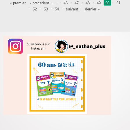
Pages
…
« premier
‹ précédent
46
47
48
49
50
51
52
53
54
suivant ›
dernier »