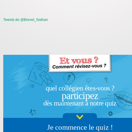
Tweets de @Brevet_Nathan
quel collégien êtes-vous ?
participez
dès maintenant à notre quiz
Je commence le quiz !