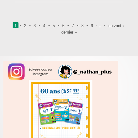
Pages
…
1
2
3
4
5
6
7
8
9
suivant ›
dernier »