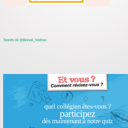
Tweets de @Brevet_Nathan
quel collégien êtes-vous ?
participez
dès maintenant à notre quiz