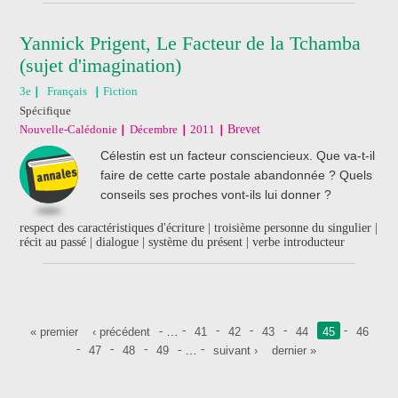
Yannick Prigent, Le Facteur de la Tchamba
(sujet d'imagination)
3e
Français
Fiction
Spécifique
Nouvelle-Calédonie
Décembre
2011
Brevet
Célestin est un facteur consciencieux. Que va-t-il
faire de cette carte postale abandonnée ? Quels
conseils ses proches vont-ils lui donner ?
respect des caractéristiques d'écriture | troisième personne du singulier |
récit au passé | dialogue | système du présent | verbe introducteur
Pages
…
« premier
‹ précédent
41
42
43
44
45
46
…
47
48
49
suivant ›
dernier »