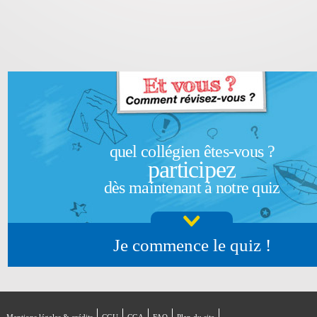
quel collégien êtes-vous ?
participez
dès maintenant à notre quiz
Je commence le quiz !
Mentions légales & crédits
CGU
CGA
FAQ
Plan du site