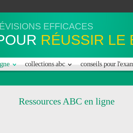
ÉVISIONS EFFICACES
POUR
RÉUSSIR LE
igne
collections abc
conseils pour l'ex
Ressources ABC en ligne