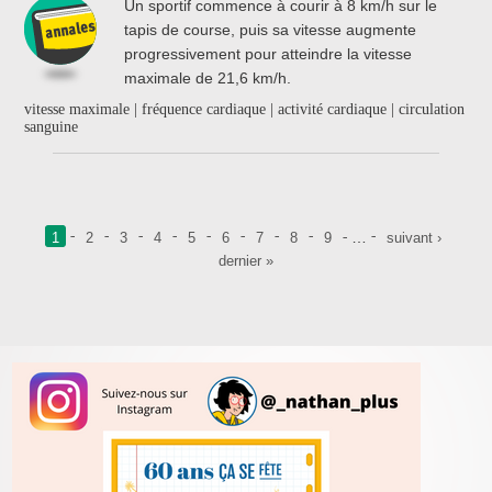
Un sportif commence à courir à 8 km/h sur le
tapis de course, puis sa vitesse augmente
progressivement pour atteindre la vitesse
maximale de 21,6 km/h.
vitesse maximale | fréquence cardiaque | activité cardiaque | circulation
sanguine
Pages
…
1
2
3
4
5
6
7
8
9
suivant ›
dernier »