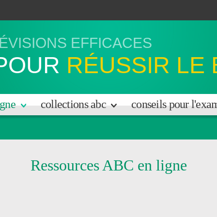
ÉVISIONS EFFICACES
POUR
RÉUSSIR LE
igne
collections abc
conseils pour l'ex
Ressources ABC en ligne