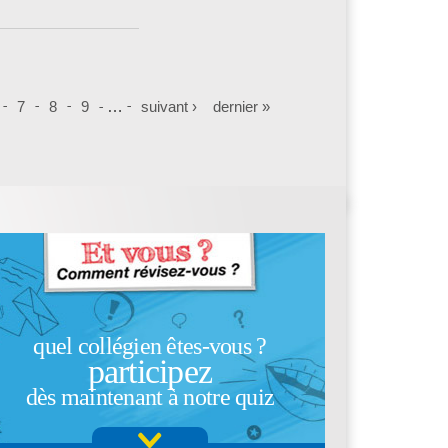
7
8
9
…
suivant ›
dernier »
quel collégien êtes-vous ?
participez
dès maintenant à notre quiz