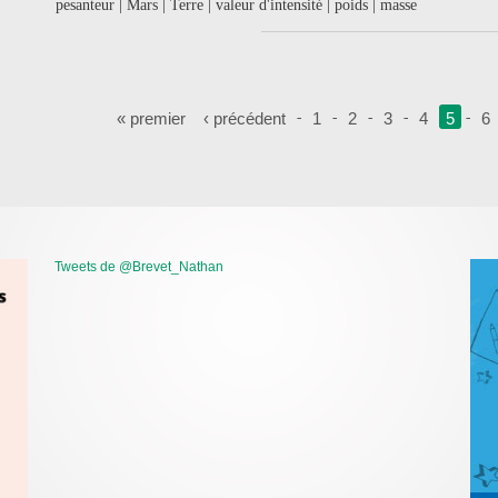
pesanteur | Mars | Terre | valeur d'intensité | poids | masse
Pages
« premier
‹ précédent
1
2
3
4
5
6
Tweets de @Brevet_Nathan