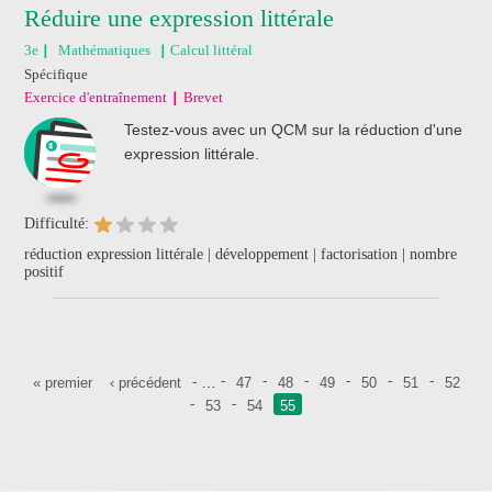
Réduire une expression littérale
3e
Mathématiques
Calcul littéral
Spécifique
Exercice d'entraînement
Brevet
Testez-vous avec un QCM sur la réduction d'une
expression littérale.
Difficulté:
réduction expression littérale | développement | factorisation | nombre
positif
Pages
…
« premier
‹ précédent
47
48
49
50
51
52
53
54
55