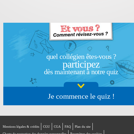
quel collégien êtes-vous ?
participez
dès maintenant à notre quiz
Je commence le quiz !
Mentions légales & crédits
CGU
CGA
FAQ
Plan du site
Charte de protection des données personnelles
Paramètres des cookies