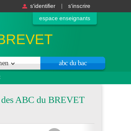
s'identifier
s'inscrire
espace enseignants
 BREVET
amen
abc du bac
C
urs des ABC du BREVET