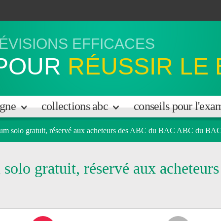
ÉVISIONS EFFICACES
POUR
RÉUSSIR LE
igne
collections abc
conseils pour l'ex
um solo gratuit, réservé aux acheteurs des ABC du BAC ABC du BA
olo gratuit, réservé aux achete