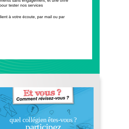
ents sans engagement, et une offre
pour tester nos services
lient à votre écoute, par mail ou par
quel collégien êtes-vous ?
participez