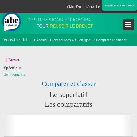
Aller au contenu principal
espace enseignants
s'identifier
s'inscrire
DES RÉVISIONS EFFICACES
POUR
RÉUSSIR LE BREVET
Vous êtes ici
Accueil
Ressources ABC en ligne
Comparer et classer
Brevet
Spécifique
3e
Anglais
Comparer et classer
Le superlatif
Les comparatifs