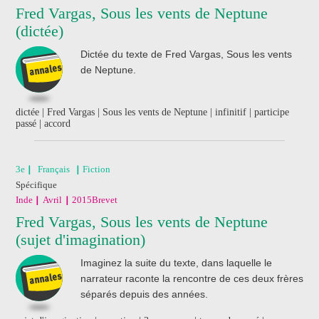
Fred Vargas, Sous les vents de Neptune
(dictée)
J'ai acheté un livre
de révision
Dictée du texte de Fred Vargas, Sous les vents
Nathan
de Neptune.
dictée | Fred Vargas | Sous les vents de Neptune | infinitif | participe
passé | accord
3e
Français
Fiction
Spécifique
Inde
Avril
2015
Brevet
Fred Vargas, Sous les vents de Neptune
(sujet d'imagination)
Imaginez la suite du texte, dans laquelle le
narrateur raconte la rencontre de ces deux frères
séparés depuis des années.