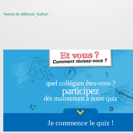
Tweets de @Brevet_Nathan
quel collégien êtes-vous ?
participez
dès maintenant à notre quiz
Je commence le quiz !