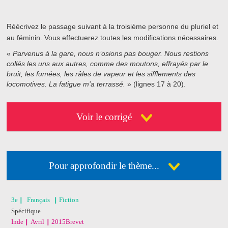
Réécrivez le passage suivant à la troisième personne du pluriel et
au féminin. Vous effectuerez toutes les modifications nécessaires.
«
Parvenus à la gare, nous n’osions pas bouger. Nous restions
collés les uns aux autres, comme des moutons, effrayés par le
bruit, les fumées, les râles de vapeur et les sifflements des
locomotives. La fatigue m’a terrassé.
» (lignes 17 à 20).
Voir le corrigé
Pour approfondir le thème...
Déja abonné ?
Connectez-vous
3e
Français
Fiction
Spécifique
Pas encore abonné ?
Consultez nos offres !
Inde
Avril
2015
Brevet