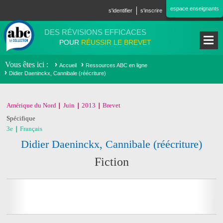
Aller au contenu principal
espace enseignants
s'identifier
s'inscrire
DES RÉVISIONS EFFICACES
POUR
RÉUSSIR LE BREVET
Vous êtes ici
Accueil
Ressources ABC en ligne
Didier Daeninckx, Cannibale (réécriture)
Amérique du Nord
Juin
2013
Brevet
Spécifique
3e
Français
Didier Daeninckx, Cannibale (réécriture)
Fiction