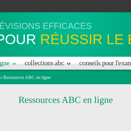
ÉVISIONS EFFICACES
POUR
RÉUSSIR LE
igne
collections abc
conseils pour l'ex
Ressources ABC en ligne
Ressources ABC en ligne