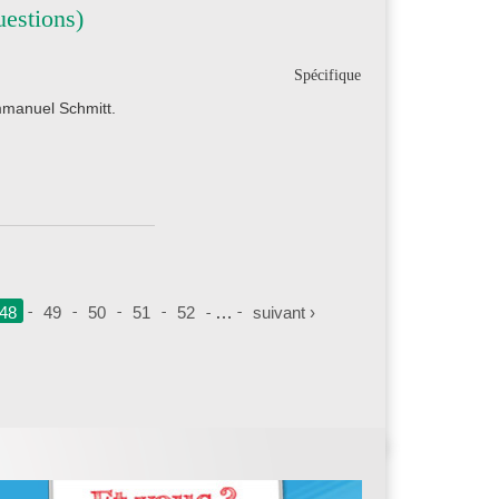
estions)
Spécifique
mmanuel Schmitt.
48
49
50
51
52
…
suivant ›