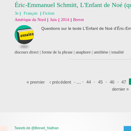
Éric-Emmanuel Schmitt, L'Enfant de Noé (qu
3e
Français
Fiction
Amérique du Nord
Juin
2014
Brevet
Questions sur le texte L'Enfant de Noé d'Éric-E
discours direct | forme de la phrase | anaphore | antithèse | tonalité
Pages
« premier
‹ précédent
…
44
45
46
47
dernier »
Tweets de @Brevet_Nathan