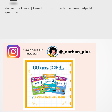
dictée | Le Clézio | Désert | infinitif | participe passé | adjectif
qualificatif