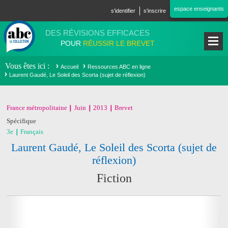
Aller au contenu principal
espace enseignants
s'identifier
s'inscrire
DES RÉVISIONS EFFICACES
POUR
RÉUSSIR LE BREVET
Vous êtes ici
Accueil
Ressources ABC en ligne
Laurent Gaudé, Le Soleil des Scorta (sujet de réflexion)
France métropolitaine
Juin
2013
Brevet
Spécifique
3e
Français
Laurent Gaudé, Le Soleil des Scorta (sujet de
réflexion)
Fiction