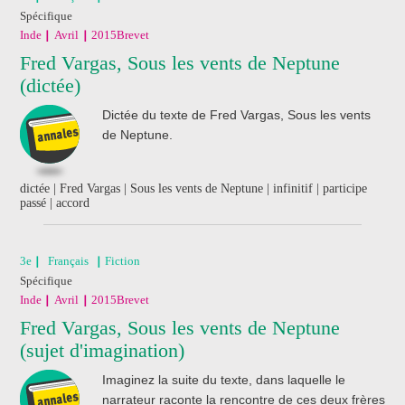
Spécifique
Pas encore abonné ?
Consultez nos offres !
Inde
Avril
2015
Brevet
Fred Vargas, Sous les vents de Neptune
(dictée)
J'ai acheté un livre
de révision
Dictée du texte de Fred Vargas, Sous les vents
Nathan
de Neptune.
dictée | Fred Vargas | Sous les vents de Neptune | infinitif | participe
passé | accord
3e
Français
Fiction
Spécifique
Inde
Avril
2015
Brevet
Fred Vargas, Sous les vents de Neptune
(sujet d'imagination)
Imaginez la suite du texte, dans laquelle le
narrateur raconte la rencontre de ces deux frères