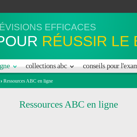
ÉVISIONS EFFICACES
POUR
RÉUSSIR LE
igne
collections abc
conseils pour l'ex
Ressources ABC en ligne
Ressources ABC en ligne