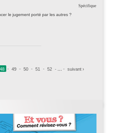
Spécifique
cer le jugement porté par les autres ?
48
49
50
51
52
…
suivant ›