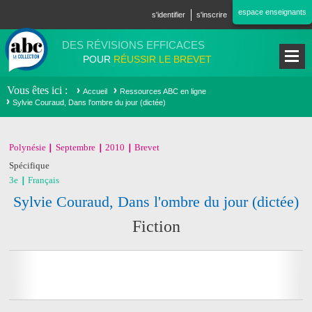
Aller au contenu principal
espace enseignants
s'identifier
s'inscrire
DES RÉVISIONS EFFICACES
POUR
RÉUSSIR LE BREVET
Vous êtes ici
Accueil
Ressources ABC en ligne
Sylvie Couraud, Dans l'ombre du jour (dictée)
Polynésie
Septembre
2010
Brevet
Spécifique
3e
Français
Sylvie Couraud, Dans l'ombre du jour (dictée)
Fiction