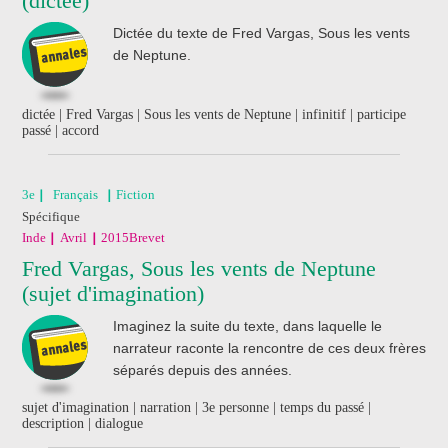
(dictée)
de révision
Dictée du texte de Fred Vargas, Sous les vents
Nathan
de Neptune.
dictée | Fred Vargas | Sous les vents de Neptune | infinitif | participe
passé | accord
3e
Français
Fiction
Spécifique
Inde
Avril
2015
Brevet
Fred Vargas, Sous les vents de Neptune
(sujet d'imagination)
Imaginez la suite du texte, dans laquelle le
narrateur raconte la rencontre de ces deux frères
séparés depuis des années.
sujet d'imagination | narration | 3e personne | temps du passé |
description | dialogue