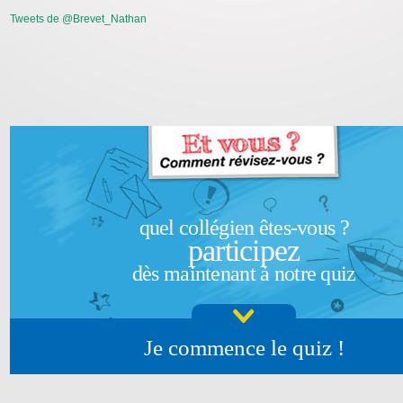
Tweets de @Brevet_Nathan
quel collégien êtes-vous ?
participez
dès maintenant à notre quiz
Je commence le quiz !