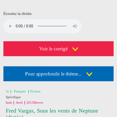
Écoutez la dictée.
Voir le corrigé
Pour approfondir le thème...
Déja abonné ?
Connectez-vous
3e
Français
Fiction
Spécifique
Pas encore abonné ?
Consultez nos offres !
Inde
Avril
2015
Brevet
Fred Vargas, Sous les vents de Neptune
J'ai acheté un livre