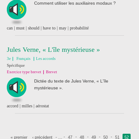
Comment utiliser les auxiliaires modaux ?
can | must | should | have to | may | probabilité
Jules Verne, « L'île mystérieuse »
3e
Français
Les accords
Spécifique
Exercice type brevet
Brevet
Dictée du texte de Jules Verne, « L'île
mystérieuse ».
accord | milles | aérostat
Pages
…
« premier
‹ précédent
47
48
49
50
51
52