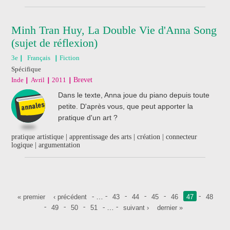
Minh Tran Huy, La Double Vie d'Anna Song
(sujet de réflexion)
3e
Français
Fiction
Spécifique
Inde
Avril
2011
Brevet
Dans le texte, Anna joue du piano depuis toute
petite. D'après vous, que peut apporter la
pratique d'un art ?
pratique artistique | apprentissage des arts | création | connecteur
logique | argumentation
Pages
…
« premier
‹ précédent
43
44
45
46
47
48
…
49
50
51
suivant ›
dernier »