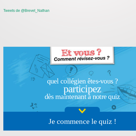
Tweets de @Brevet_Nathan
quel collégien êtes-vous ?
participez
dès maintenant à notre quiz
Je commence le quiz !