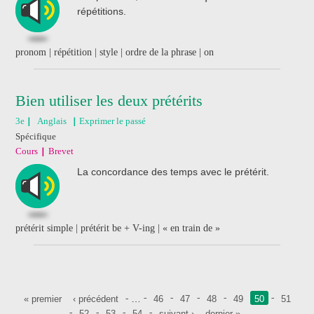
répétitions.
pronom | répétition | style | ordre de la phrase | on
Bien utiliser les deux prétérits
3e
Anglais
Exprimer le passé
Spécifique
Cours
Brevet
La concordance des temps avec le prétérit.
prétérit simple | prétérit be + V-ing | « en train de »
Pages
…
« premier
‹ précédent
46
47
48
49
50
51
52
53
54
suivant ›
dernier »