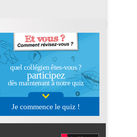
quel collégien êtes-vous ?
participez
dès maintenant à notre quiz
Je commence le quiz !