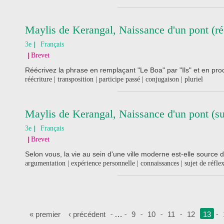
Maylis de Kerangal, Naissance d'un pont (ré
3e
Français
Brevet
Réécrivez la phrase en remplaçant "Le Boa" par "Ils" et en pro
réécriture | transposition | participe passé | conjugaison | pluriel
Maylis de Kerangal, Naissance d'un pont (suj
3e
Français
Brevet
Selon vous, la vie au sein d'une ville moderne est-elle sourc
argumentation | expérience personnelle | connaissances | sujet de réfle
Pages
« premier
‹ précédent
…
9
10
11
12
13