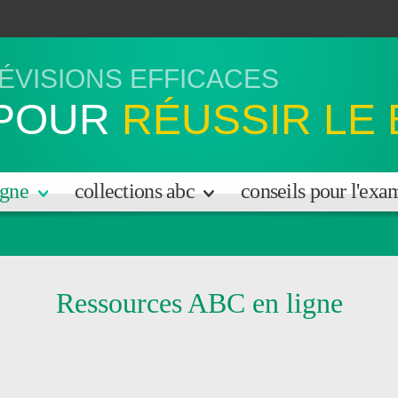
ÉVISIONS EFFICACES
POUR
RÉUSSIR LE
igne
collections abc
conseils pour l'ex
Ressources ABC en ligne