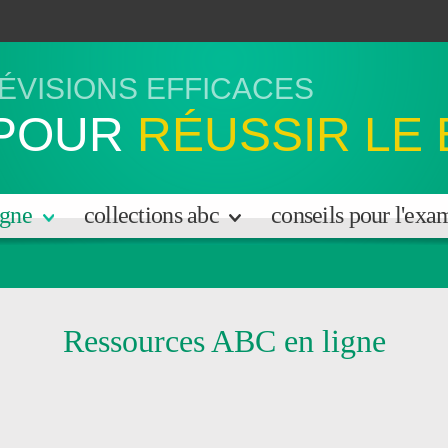
ÉVISIONS EFFICACES
POUR
RÉUSSIR LE
igne
collections abc
conseils pour l'ex
Ressources ABC en ligne