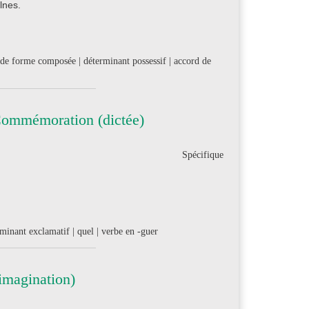
lnes.
if de forme composée | déterminant possessif | accord de
Commémoration (dictée)
Spécifique
terminant exclamatif | quel | verbe en -guer
imagination)