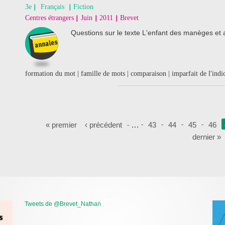
3e
Français
Fiction
Centres étrangers
Juin
2011
Brevet
Questions sur le texte L'enfant des manèges et 
formation du mot | famille de mots | comparaison | imparfait de l'indic
Pages
« premier
‹ précédent
…
43
44
45
46
dernier »
Tweets de @Brevet_Nathan