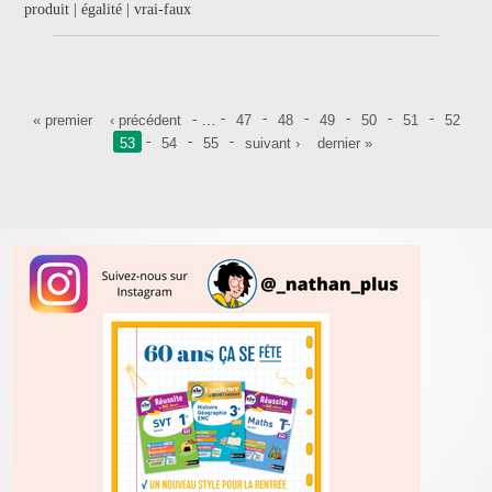
produit | égalité | vrai-faux
Pages
…
« premier
‹ précédent
47
48
49
50
51
52
53
54
55
suivant ›
dernier »