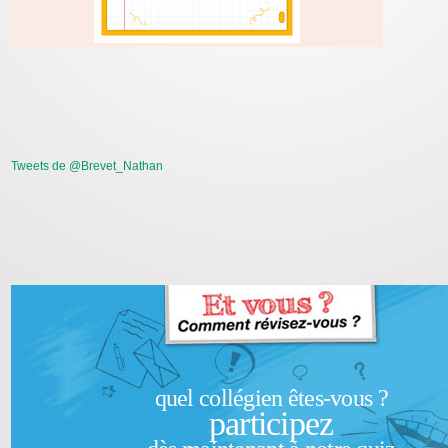
Tweets de @Brevet_Nathan
quel collégien êtes-vous ?
participez