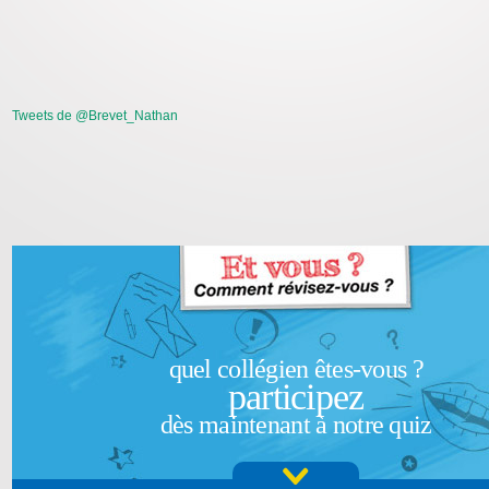
Tweets de @Brevet_Nathan
quel collégien êtes-vous ?
participez
dès maintenant à notre quiz