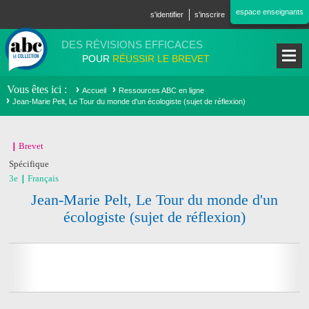
Aller au contenu principal
espace enseignants
s'identifier
s'inscrire
DES RÉVISIONS EFFICACES
POUR
RÉUSSIR LE BREVET
Vous êtes ici
Accueil
Ressources ABC en ligne
Jean-Marie Pelt, Le Tour du monde d'un écologiste (sujet de réflexion)
Brevet
Spécifique
3e
Français
Jean-Marie Pelt, Le Tour du monde d'un
écologiste (sujet de réflexion)