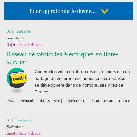
Pour approfondir le thème...
Déja abonné ?
Connectez-vous
3e
Sciences
Spécifique
Pas encore abonné ?
Consultez nos offres !
Sujet inédit
Brevet
Réseau de véhicules électriques en libre-
service
J'ai acheté un livre
de révision
Comme les vélos en libre-service, les services de
Nathan
partage de voitures électriques en libre-service
se développent dans de nombreuses villes de
France.
réseau | véhicule | libre-service | moyen de connexion | réseau | location
3e
Sciences
Spécifique
Sujet inédit
Brevet