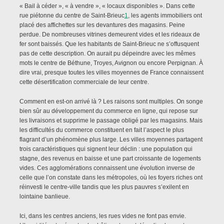
« Bail à céder », « à vendre », « locaux disponibles ». Dans cette
rue piétonne du centre de Saint-Brieuc
1
, les agents immobiliers ont
placé des affichettes sur les devantures des magasins. Peine
perdue. De nombreuses vitrines demeurent vides et les rideaux de
fer sont baissés. Que les habitants de Saint-Brieuc ne s’offusquent
pas de cette description. On aurait pu dépeindre avec les mêmes
mots le centre de Béthune, Troyes, Avignon ou encore Perpignan. À
dire vrai, presque toutes les villes moyennes de France connaissent
cette désertification commerciale de leur centre.
Comment en est-on arrivé là ? Les raisons sont multiples. On songe
bien sûr au développement du commerce en ligne, qui repose sur
les livraisons et supprime le passage obligé par les magasins. Mais
les difficultés du commerce constituent en fait l’aspect le plus
flagrant d’un phénomène plus large. Les villes moyennes partagent
trois caractéristiques qui signent leur déclin : une population qui
stagne, des revenus en baisse et une part croissante de logements
vides. Ces agglomérations connaissent une évolution inverse de
celle que l’on constate dans les métropoles, où les foyers riches ont
réinvesti le centre-ville tandis que les plus pauvres s’exilent en
lointaine banlieue.
Ici, dans les centres anciens, les rues vides ne font pas envie.