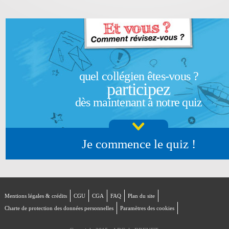
quel collégien êtes-vous ?
participez
dès maintenant à notre quiz
Je commence le quiz !
Mentions légales & crédits
CGU
CGA
FAQ
Plan du site
Charte de protection des données personnelles
Paramètres des cookies