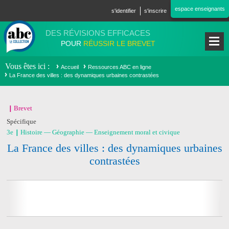
Aller au contenu principal
espace enseignants
s'identifier
s'inscrire
DES RÉVISIONS EFFICACES
POUR
RÉUSSIR LE BREVET
Vous êtes ici
Accueil
Ressources ABC en ligne
La France des villes : des dynamiques urbaines contrastées
Brevet
Spécifique
3e
Histoire — Géographie — Enseignement moral et civique
La France des villes : des dynamiques urbaines
contrastées