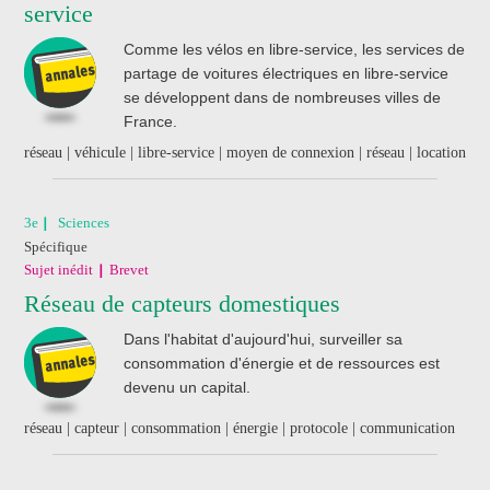
service
J'ai acheté un livre
de révision
Comme les vélos en libre-service, les services de
Nathan
partage de voitures électriques en libre-service
se développent dans de nombreuses villes de
France.
réseau | véhicule | libre-service | moyen de connexion | réseau | location
3e
Sciences
Spécifique
Sujet inédit
Brevet
Réseau de capteurs domestiques
Dans l'habitat d'aujourd'hui, surveiller sa
consommation d'énergie et de ressources est
devenu un capital.
réseau | capteur | consommation | énergie | protocole | communication