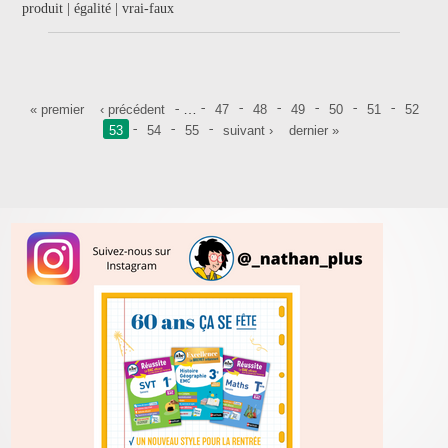
produit | égalité | vrai-faux
Pages
…
« premier
‹ précédent
47
48
49
50
51
52
53
54
55
suivant ›
dernier »