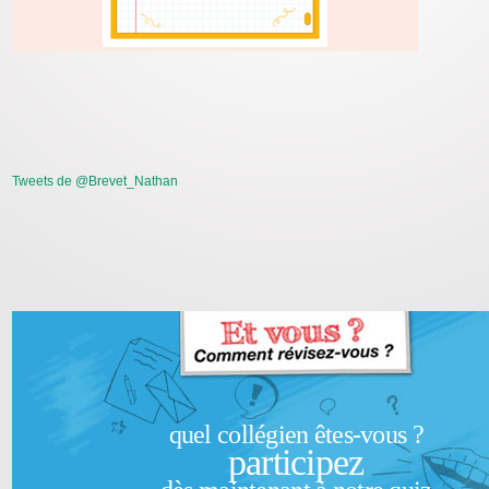
Tweets de @Brevet_Nathan
quel collégien êtes-vous ?
participez