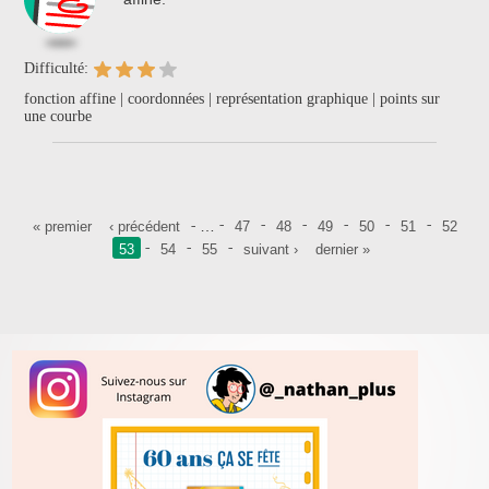
Difficulté:
fonction affine | coordonnées | représentation graphique | points sur
une courbe
Pages
…
« premier
‹ précédent
47
48
49
50
51
52
53
54
55
suivant ›
dernier »