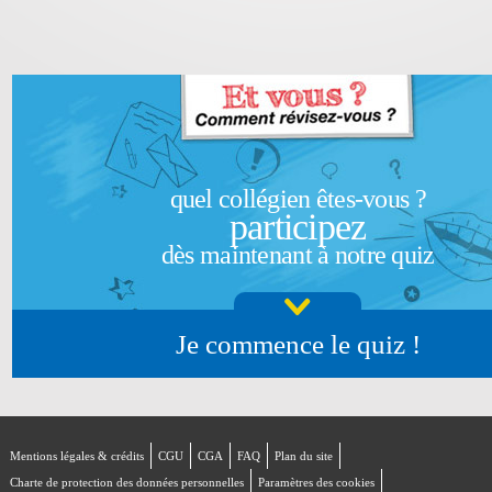
quel collégien êtes-vous ?
participez
dès maintenant à notre quiz
Je commence le quiz !
Mentions légales & crédits
CGU
CGA
FAQ
Plan du site
Charte de protection des données personnelles
Paramètres des cookies