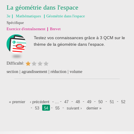
La géométrie dans l'espace
3e
Mathématiques
Géométrie dans l'espace
Spécifique
Exercice d'entraînement
Brevet
Testez vos connaissances grâce à 3 QCM sur le
thème de la géométrie dans l'espace.
Difficulté:
section | agrandissement | réduction | volume
Pages
…
« premier
‹ précédent
47
48
49
50
51
52
53
54
55
suivant ›
dernier »