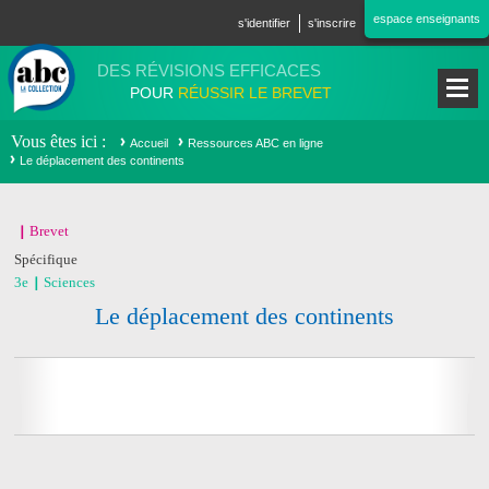
Aller au contenu principal
espace enseignants
s'identifier
s'inscrire
DES RÉVISIONS EFFICACES
POUR
RÉUSSIR LE BREVET
Vous êtes ici
Accueil
Ressources ABC en ligne
Le déplacement des continents
Brevet
Spécifique
3e
Sciences
Le déplacement des continents