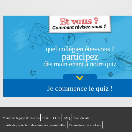
quel collégien êtes-vous ?
participez
dès maintenant à notre quiz
Je commence le quiz !
Mentions légales & crédits
CGU
CGA
FAQ
Plan du site
Charte de protection des données personnelles
Paramètres des cookies