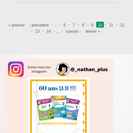
Pages
…
« premier
‹ précédent
6
7
8
9
10
11
12
…
13
14
suivant ›
dernier »