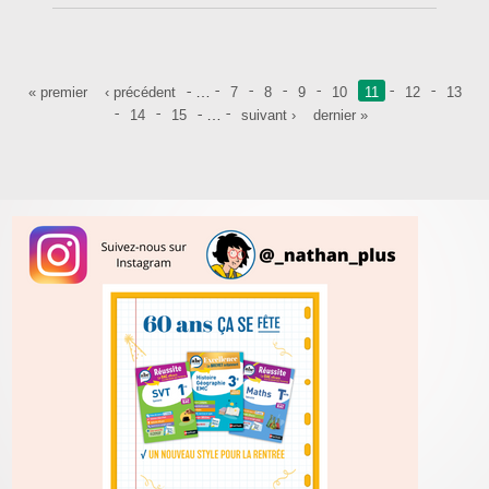
Pages
…
« premier
‹ précédent
7
8
9
10
11
12
13
…
14
15
suivant ›
dernier »