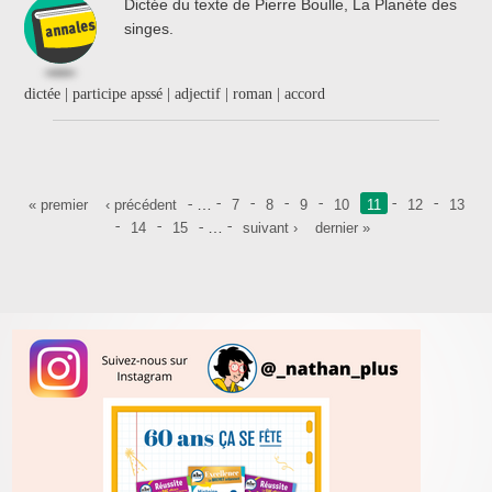
Dictée du texte de Pierre Boulle, La Planète des
singes.
dictée | participe apssé | adjectif | roman | accord
Pages
…
« premier
‹ précédent
7
8
9
10
11
12
13
…
14
15
suivant ›
dernier »