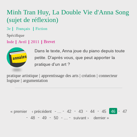
Minh Tran Huy, La Double Vie d'Anna Song
(sujet de réflexion)
3e
Français
Fiction
Spécifique
Inde
Avril
2011
Brevet
Dans le texte, Anna joue du piano depuis toute
petite. D'après vous, que peut apporter la
pratique d'un art ?
pratique artistique | apprentissage des arts | création | connecteur
logique | argumentation
Pages
…
« premier
‹ précédent
42
43
44
45
46
47
…
48
49
50
suivant ›
dernier »