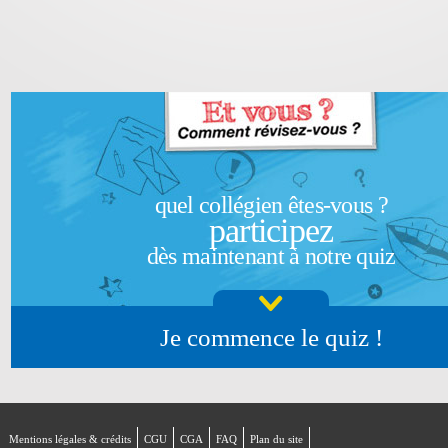
quel collégien êtes-vous ?
participez
dès maintenant à notre quiz
Je commence le quiz !
Mentions légales & crédits
CGU
CGA
FAQ
Plan du site