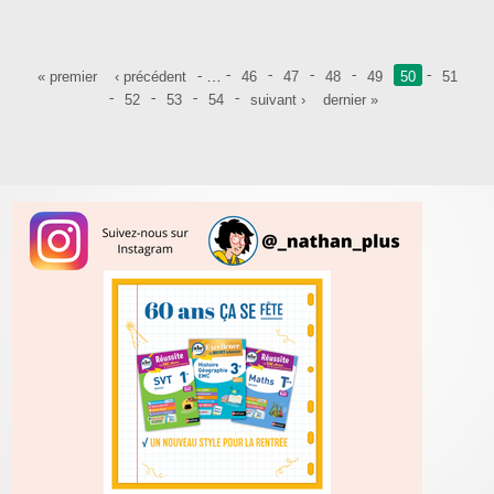
Pages
…
« premier
‹ précédent
46
47
48
49
50
51
52
53
54
suivant ›
dernier »