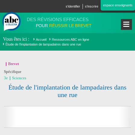
Aller au contenu principal
espace enseignants
s'identifier
s'inscrire
DES RÉVISIONS EFFICACES
POUR
RÉUSSIR LE BREVET
Vous êtes ici
Accueil
Ressources ABC en ligne
Étude de l'implantation de lampadaires dans une rue
Brevet
Spécifique
3e
Sciences
Étude de l'implantation de lampadaires dans
une rue