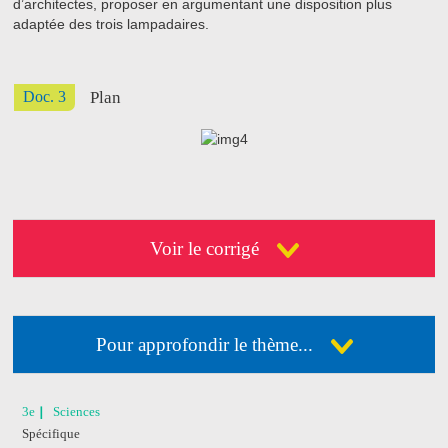
d’architectes, proposer en argumentant une disposition plus
adaptée des trois lampadaires.
Doc. 3
Plan
Voir le corrigé
Pour approfondir le thème...
Déja abonné ?
Connectez-vous
3e
Sciences
Spécifique
Pas encore abonné ?
Consultez nos offres !