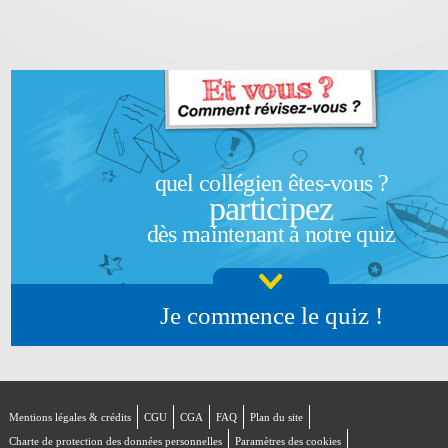
quel collégien êtes-vous ?
participez
dès maintenant à notre quiz
Je commence le quiz !
Mentions légales & crédits
CGU
CGA
FAQ
Plan du site
Charte de protection des données personnelles
Paramètres des cookies