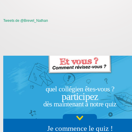
Tweets de @Brevet_Nathan
quel collégien êtes-vous ?
participez
dès maintenant à notre quiz
Je commence le quiz !