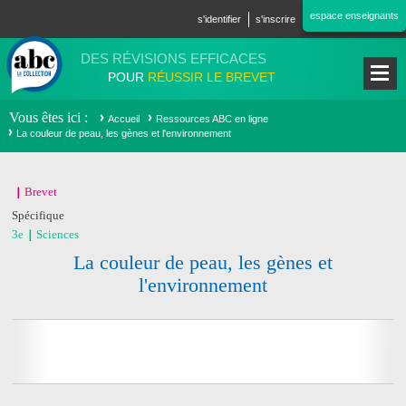
Aller au contenu principal
espace enseignants
s'identifier
s'inscrire
DES RÉVISIONS EFFICACES
POUR
RÉUSSIR LE BREVET
Vous êtes ici
Accueil
Ressources ABC en ligne
La couleur de peau, les gènes et l'environnement
Brevet
Spécifique
3e
Sciences
La couleur de peau, les gènes et
l'environnement