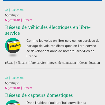
Déja abonné ?
Connectez-vous
3e
Sciences
Spécifique
Pas encore abonné ?
Consultez nos offres !
Sujet inédit
Brevet
Réseau de véhicules électriques en libre-
service
J'ai acheté un livre
de révision
Comme les vélos en libre-service, les services de
Nathan
partage de voitures électriques en libre-service
se développent dans de nombreuses villes de
France.
réseau | véhicule | libre-service | moyen de connexion | réseau | location
3e
Sciences
Spécifique
Sujet inédit
Brevet
Réseau de capteurs domestiques
Dans l'habitat d'aujourd'hui, surveiller sa