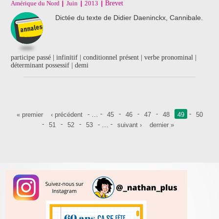
Amérique du Nord
Juin
2013
Brevet
Dictée du texte de Didier Daeninckx, Cannibale.
participe passé | infinitif | conditionnel présent | verbe pronominal |
déterminant possessif | demi
Pages
…
« premier
‹ précédent
45
46
47
48
49
50
…
51
52
53
suivant ›
dernier »